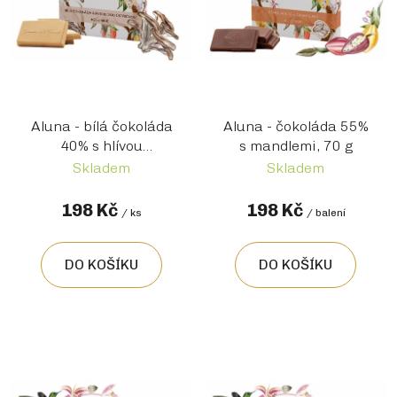
t
ů
Aluna - bílá čokoláda
Aluna - čokoláda 55%
40% s hlívou
s mandlemi, 70 g
ústřičnou, 70g
282,86
Skladem
Skladem
Kč / 100 g
198 Kč
198 Kč
/ ks
/ balení
DO KOŠÍKU
DO KOŠÍKU