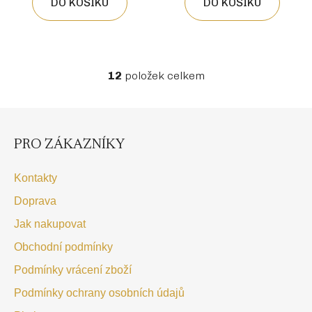
DO KOŠÍKU
DO KOŠÍKU
12
položek celkem
O
v
l
Z
á
á
p
d
PRO ZÁKAZNÍKY
a
a
t
c
Kontakty
í
í
Doprava
p
r
Jak nakupovat
v
Obchodní podmínky
k
y
Podmínky vrácení zboží
v
Podmínky ochrany osobních údajů
ý
p