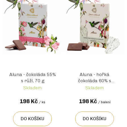
Aluna - čokoláda 55%
Aluna - hořká
s růží, 70 g
čokoláda 60% s
Hericiem, 70g
Skladem
Skladem
198 Kč
198 Kč
/ ks
/ balení
DO KOŠÍKU
DO KOŠÍKU