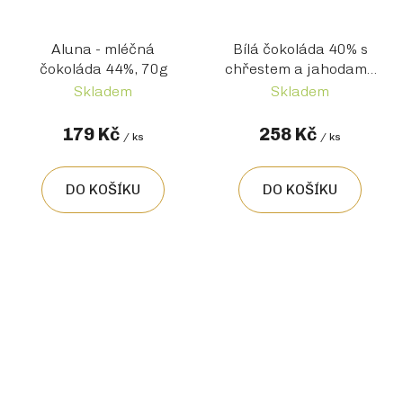
Aluna - mléčná
Bílá čokoláda 40% s
čokoláda 44%, 70g
chřestem a jahodami,
70g - Mezinárodní
Skladem
Skladem
ocenění
179 Kč
258 Kč
/ ks
/ ks
DO KOŠÍKU
DO KOŠÍKU