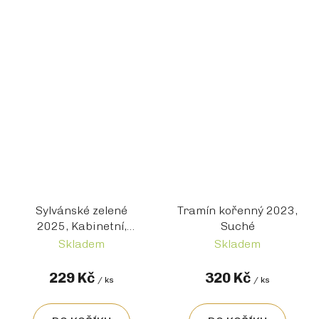
Sylvánské zelené
Tramín kořenný 2023,
2025, Kabinetní,
Suché
Suché
Skladem
Skladem
229 Kč
320 Kč
/ ks
/ ks