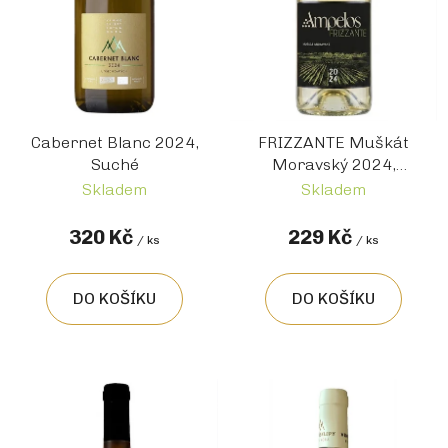
t
ů
Cabernet Blanc 2024,
FRIZZANTE Muškát
Suché
Moravský 2024,
Suché
Skladem
Skladem
320 Kč
229 Kč
/ ks
/ ks
DO KOŠÍKU
DO KOŠÍKU