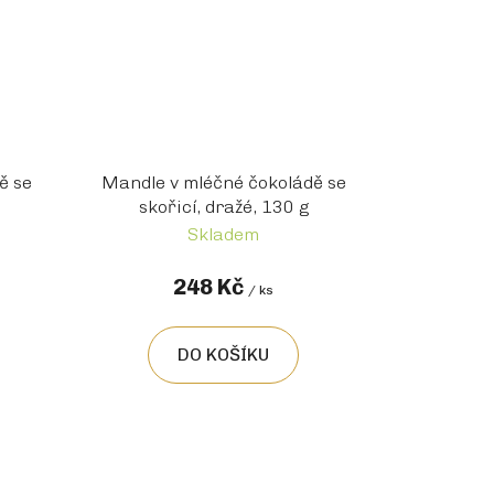
ě se
Mandle v mléčné čokoládě se
skořicí, dražé, 130 g
Skladem
248 Kč
/ ks
DO KOŠÍKU