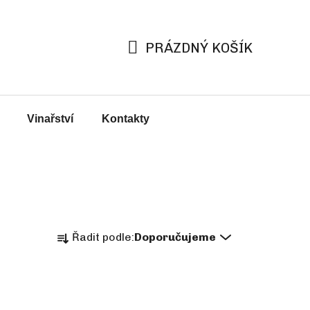
PRÁZDNÝ KOŠÍK
NÁKUPNÍ
KOŠÍK
Vinařství
Kontakty
Ř
Řadit podle:
Doporučujeme
a
z
e
n
í
p