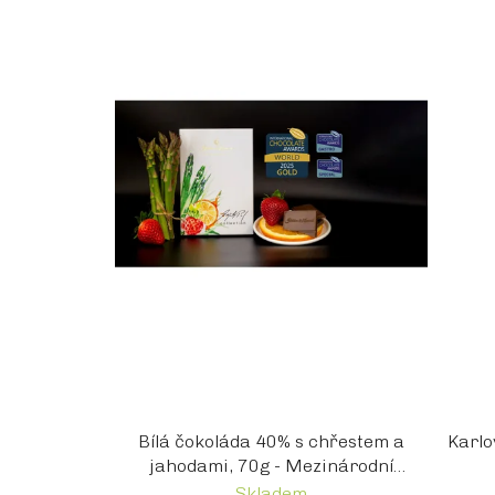
i
s
p
r
o
d
u
k
t
ů
Bílá čokoláda 40% s chřestem a
Karlo
jahodami, 70g - Mezinárodní
ocenění
Skladem