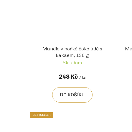
Mandle v hořké čokoládě s
Ma
kakaem, 130 g
Skladem
248 Kč
/ ks
DO KOŠÍKU
BESTSELLER