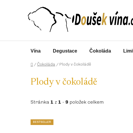
Přejít
na
obsah
Vína
Degustace
Čokoláda
Limi
Domů
/
Čokoláda
/
Plody v čokoládě
Plody v čokoládě
Stránka
1
z
1
-
9
položek celkem
V
BESTSELLER
ý
p