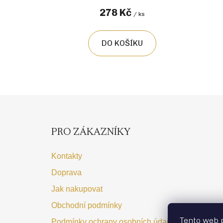
278 Kč
/ ks
DO KOŠÍKU
Z
á
p
PRO ZÁKAZNÍKY
a
t
Kontakty
í
Doprava
Jak nakupovat
Obchodní podmínky
Tento web 
Podmínky ochrany osobních údajů