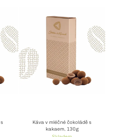
r
o
d
u
k
t
ů
 s
Káva v mléčné čokoládě s
kakaem, 130g
Skladem