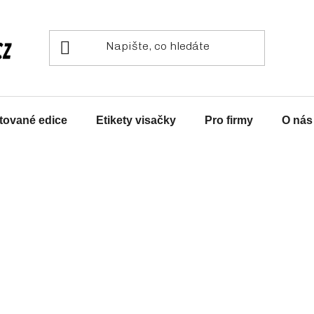
tované edice
Etikety visačky
Pro firmy
O nás