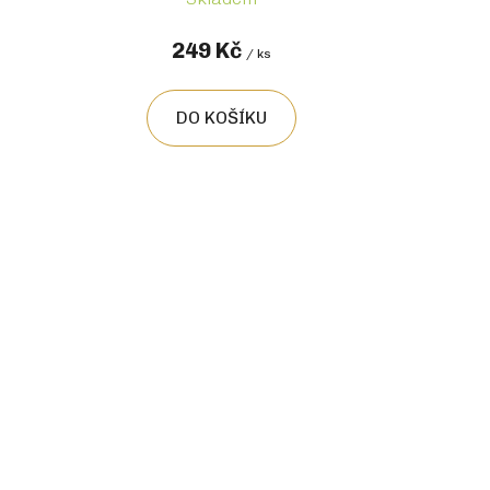
249 Kč
/ ks
DO KOŠÍKU