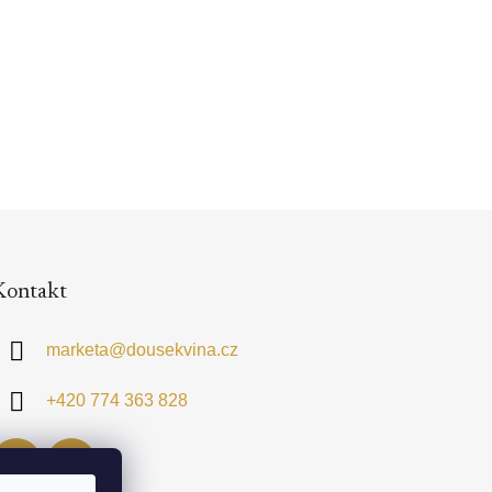
Kontakt
marketa
@
dousekvina.cz
+420 774 363 828