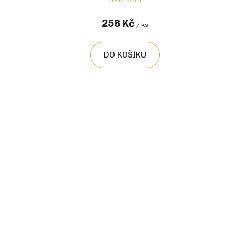
258 Kč
/ ks
DO KOŠÍKU