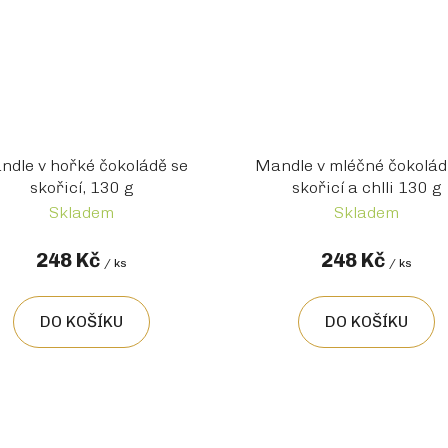
ndle v hořké čokoládě se
Mandle v mléčné čokolád
skořicí, 130 g
skořicí a chlli 130 g
Skladem
Skladem
248 Kč
248 Kč
/ ks
/ ks
DO KOŠÍKU
DO KOŠÍKU