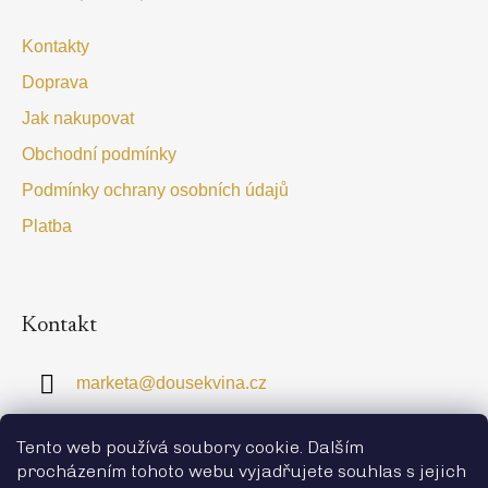
a
t
Kontakty
í
Doprava
Jak nakupovat
Obchodní podmínky
Podmínky ochrany osobních údajů
Platba
Kontakt
marketa
@
dousekvina.cz
+420 774 363 828
Tento web používá soubory cookie. Dalším
procházením tohoto webu vyjadřujete souhlas s jejich