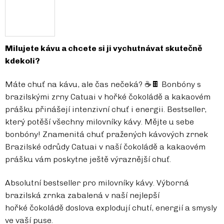
Milujete kávu a chcete si ji vychutnávat skutečně
kdekoli?
Máte chuť na kávu, ale čas nečeká? ☕🍫 Bonbóny s
brazilskými zrny Catuai v hořké čokoládě a kakaovém
prášku přinášejí intenzivní chuť i energii. Bestseller,
který potěší všechny milovníky kávy. Mějte u sebe
bonbóny! Znamenitá chuť pražených kávových zrnek
Brazilské odrůdy
Catuai v naší čokoládě a kakaovém
prášku vám poskytne ještě výraznější chuť.
Absolutní bestseller pro milovníky kávy. Výborná
brazilská zrnka zabalená v naší nejlepší
hořké
čokoládě doslova explodují chutí, energií a smysly
ve vaší puse.