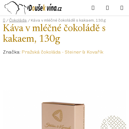
Přejít
Hledat
NÁKUP
na
KOŠÍK
obsah
Domů
/
Čokoláda
/
Káva v mléčné čokoládě s kakaem, 130g
Káva v mléčné čokoládě s
kakaem, 130g
Značka:
Pražská čokoláda - Steiner & Kovařík