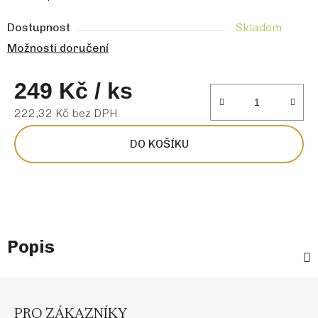
Dostupnost
Skladem
Možnosti doručení
249 Kč
/ ks
222,32 Kč bez DPH
Měrná cena:
DO KOŠÍKU
Popis
Z
á
p
PRO ZÁKAZNÍKY