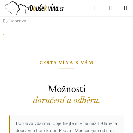
Přejít
Hledat
NÁKUP
na
KOŠÍK
obsah
Domů
/
Doprava
.
CESTA VÍNA K VÁM
Možnosti
doručení a odběru.
Doprava zdarma. Objednejte si více než 19 lahví a
dopravu (Doušku po Praze i Messenger) od nás