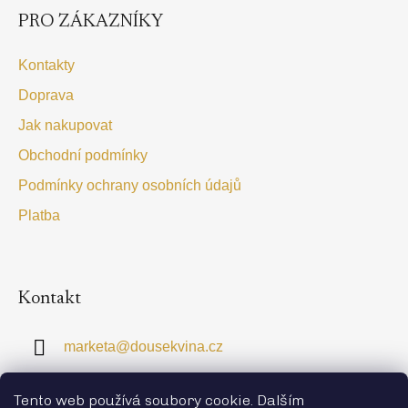
p
PRO ZÁKAZNÍKY
a
t
Kontakty
í
Doprava
Jak nakupovat
Obchodní podmínky
Podmínky ochrany osobních údajů
Platba
Kontakt
marketa
@
dousekvina.cz
+420 774 363 828
Tento web používá soubory cookie. Dalším