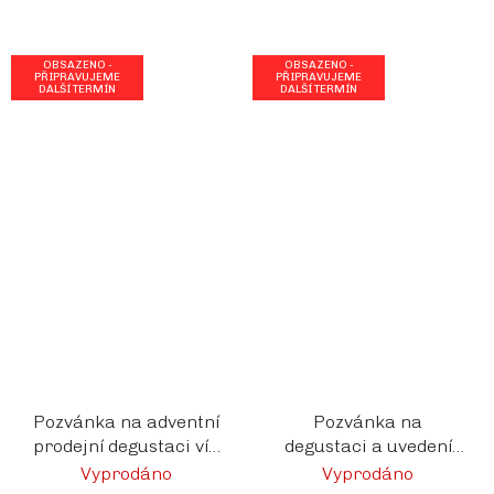
OBSAZENO -
OBSAZENO -
PŘIPRAVUJEME
PŘIPRAVUJEME
DALŠÍ TERMÍN
DALŠÍ TERMÍN
Pozvánka na adventní
Pozvánka na
prodejní degustaci vín
degustaci a uvedení
Ampelos 6.12.23
nových vín s Douškem
Vyprodáno
Vyprodáno