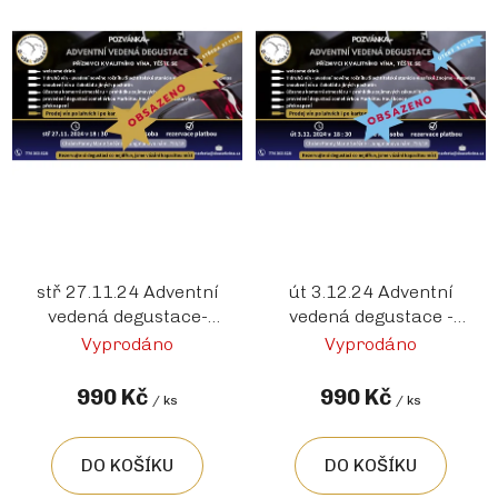
stř 27.11.24 Adventní
út 3.12.24 Adventní
vedená degustace-
vedená degustace -
Pozvánka
Pozvánka
Vyprodáno
Vyprodáno
990 Kč
990 Kč
/ ks
/ ks
DO KOŠÍKU
DO KOŠÍKU