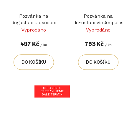
Pozvánka na
Pozvánka na
degustaci a uvedení
degustaci vín Ampelos
nových vín s Douškem
Vyprodáno
Vyprodáno
497 Kč
753 Kč
/ ks
/ ks
DO KOŠÍKU
DO KOŠÍKU
OBSAZENO -
PŘIPRAVUJEME
DALŠÍ TERMÍN