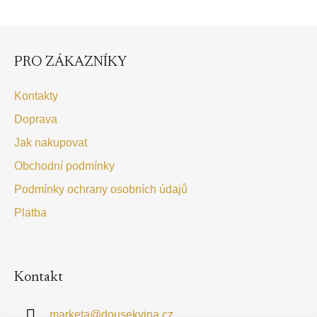
v
l
Z
á
á
p
d
PRO ZÁKAZNÍKY
a
a
t
c
Kontakty
í
í
Doprava
p
r
Jak nakupovat
v
Obchodní podmínky
k
y
Podmínky ochrany osobních údajů
v
Platba
ý
p
i
s
Kontakt
u
marketa
@
dousekvina.cz