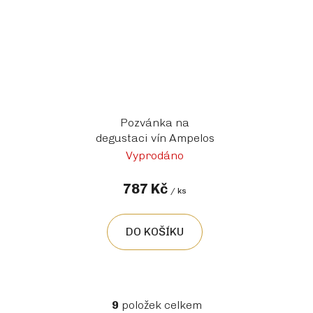
Pozvánka na
degustaci vín Ampelos
Vyprodáno
787 Kč
/ ks
DO KOŠÍKU
9
položek celkem
O