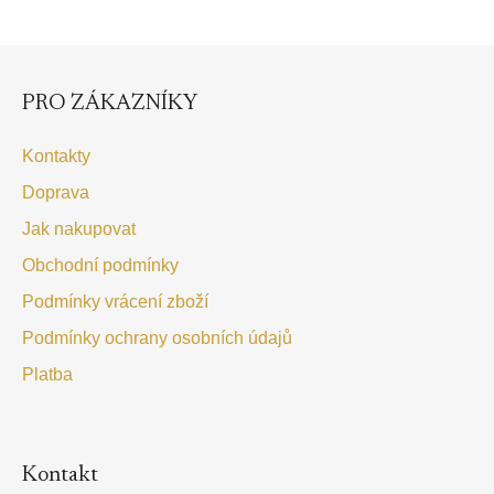
Z
á
p
PRO ZÁKAZNÍKY
a
t
Kontakty
í
Doprava
Jak nakupovat
Obchodní podmínky
Podmínky vrácení zboží
Podmínky ochrany osobních údajů
Platba
Kontakt