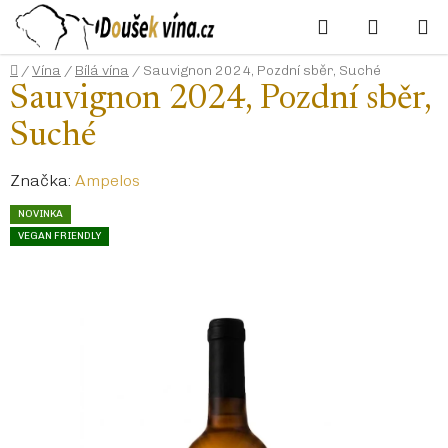
Přejít
Hledat
NÁKUP
na
KOŠÍK
obsah
Domů
/
Vína
/
Bílá vína
/
Sauvignon 2024, Pozdní sběr, Suché
Sauvignon 2024, Pozdní sběr,
Suché
Značka:
Ampelos
NOVINKA
VEGAN FRIENDLY