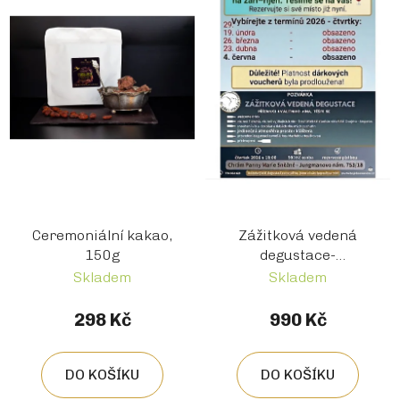
Ceremoniální kakao,
Zážitková vedená
150g
degustace-
Františkánký klášter v
Skladem
Skladem
centru Prahy -
Snoubení vína a
298 Kč
990 Kč
čokolády a jiných
pochutin
DO KOŠÍKU
DO KOŠÍKU