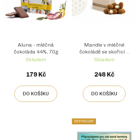
Aluna - mléčná
Mandle v mléčné
čokoláda 44%, 70g
čokoládě se skořicí a
chlli 130 g
Skladem
Skladem
179 Kč
248 Kč
DO KOŠÍKU
DO KOŠÍKU
BESTSELLER