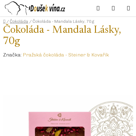
Přejít
Hledat
NÁKUP
na
KOŠÍK
obsah
Domů
/
Čokoláda
/
Čokoláda - Mandala Lásky, 70g
Čokoláda - Mandala Lásky,
70g
Značka:
Pražská čokoláda - Steiner & Kovařík