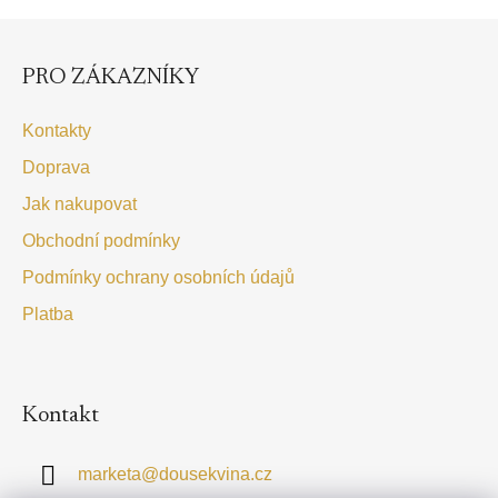
Z
á
p
PRO ZÁKAZNÍKY
a
t
Kontakty
í
Doprava
Jak nakupovat
Obchodní podmínky
Podmínky ochrany osobních údajů
Platba
Kontakt
marketa
@
dousekvina.cz