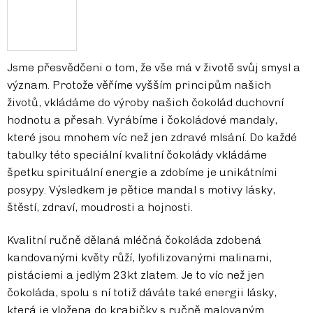
Jsme přesvědčeni o tom, že vše má v životě svůj smysl a
význam. Protože věříme vyšším principům našich
životů, vkládáme do výroby našich čokolád duchovní
hodnotu a přesah. Vyrábíme i čokoládové mandaly,
které jsou mnohem víc než jen zdravé mlsání. Do každé
tabulky této speciální kvalitní čokolády vkládáme
špetku spirituální energie a zdobíme je unikátními
posypy. Výsledkem je pětice mandal s motivy lásky,
štěstí, zdraví, moudrosti a hojnosti.
Kvalitní ručně dělaná mléčná čokoláda zdobená
kandovanými květy růží, lyofilizovanými malinami,
pistáciemi a jedlým 23kt zlatem. Je to víc než jen
čokoláda, spolu s ní totiž dáváte také energii lásky,
která je vložena do krabičky s ručně malovaným