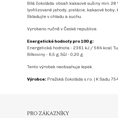
Bílá čokoláda: obsah kakaové sušiny min. 28 %
lyofilizované jahody, pistácie, kakaové boby
Skladujte v chladu a suchu.
Vyrobeno ručně v České republice.
Energetické hodnoty pro 100 g:
Energetická hodnota - 2361 kJ / 564 kcal; Tuky
Bílkoviny - 6,5 g; Sůl - 0,20 g.
Tento výrobek neobsahuje lepek.
Výrobce:
Pražská čokoláda s.r.o. | K Sadu 7
Z
á
p
PRO ZÁKAZNÍKY
a