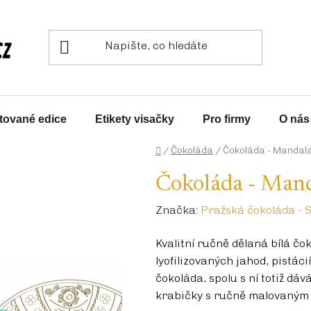
tované edice
Etikety visačky
Pro firmy
O nás
Domů
/
Čokoláda
/
Čokoláda - Mandala
Čokoláda - Mand
Značka:
Pražská čokoláda - S
Kvalitní ručně dělaná bílá čo
lyofilizovaných jahod, pistáci
čokoláda, spolu s ní totiž dáv
krabičky s ručně malovaným