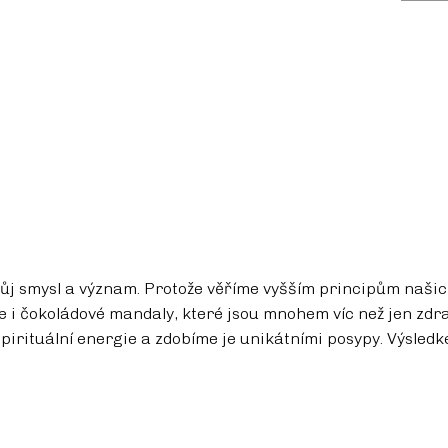
Měrná cena:
vůj smysl a význam. Protože věříme vyšším principům našic
 i čokoládové mandaly, které jsou mnohem víc než jen zdra
pirituální energie a zdobíme je unikátními posypy. Výsledk