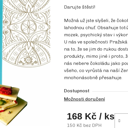
Darujte štěstí!
Možná už jste slyšeli, že čok
lahodnou chuť. Obsahuje totiž
mozek, psychický stav i výkon
U nás ve společnosti Pražská
na to, že se jim do rukou dos
produkty, mimo jiné i proto, že
nás nebere čokoládu jako pou
všeho, co vyrůstá na naší Zemi
mnohonásobně přesahuje.
Dostupnost
Možnosti doručení
168 Kč
/ ks
150 Kč bez DPH