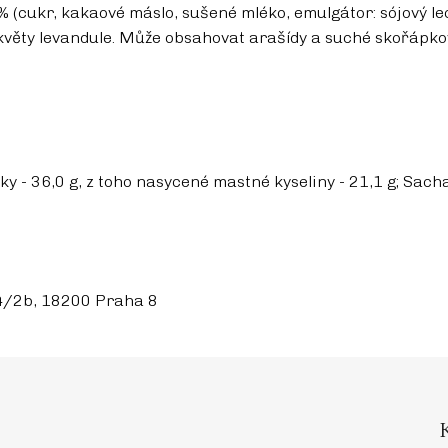
 (cukr, kakaové máslo, sušené mléko, emulgátor: sójový leci
, květy levandule. Může obsahovat arašídy a suché skořápko
 - 36,0 g, z toho nasycené mastné kyseliny - 21,1 g; Sachari
54/2b, 18200 Praha 8