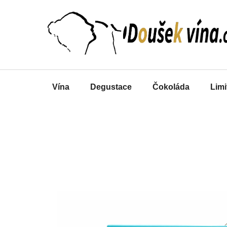
Přejít
na
obsah
Vína
Degustace
Čokoláda
Limi