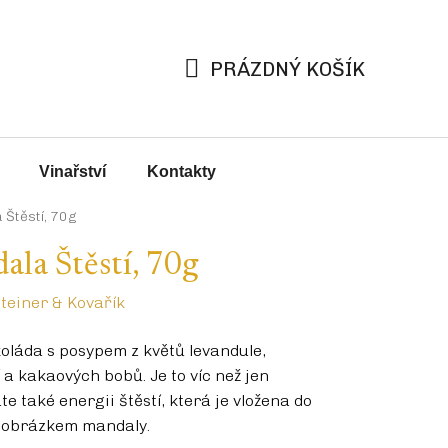
PRÁZDNÝ KOŠÍK
NÁKUPNÍ
KOŠÍK
Vinařství
Kontakty
 Štěstí, 70g
ala Štěstí, 70g
teiner & Kovařík
koláda s posypem z květů levandule,
í a kakaových bobů. Je to víc než jen
áte také energii štěstí, která je vložena do
 obrázkem mandaly.