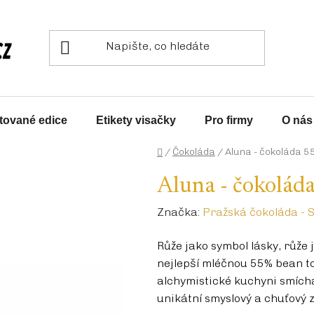
tované edice
Etikety visačky
Pro firmy
O nás
Domů
/
Čokoláda
/
Aluna - čokoláda 55
Aluna - čokoláda
Značka:
Pražská čokoláda - S
Růže jako symbol lásky, růže 
nejlepší mléčnou 55% bean to
alchymistické kuchyni smíchal
unikátní smyslový a chuťový z