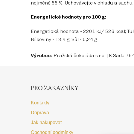
nejméně 55 %. Uchovávejte v chladu a suchu.
Energetické hodnoty pro 100 g:
Energetická hodnota - 2201 kJ/ 526 kcal; Tuky 
Bílkoviny - 13,4 g; Sůl - 0,24 g.
Výrobce:
Pražská čokoláda s.r.o. | K Sadu 7
Z
á
p
PRO ZÁKAZNÍKY
a
t
Kontakty
í
Doprava
Jak nakupovat
Obchodní podmínky