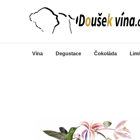
Přejít
na
obsah
Vína
Degustace
Čokoláda
Limi