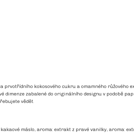
 a prvotřídního kokosového cukru a omamného růžového ex
vé dimenze zabalené do originálního designu v podobě papí
třebujete vědět.
, kakaové máslo, aroma: extrakt z pravé vanilky, aroma: ex