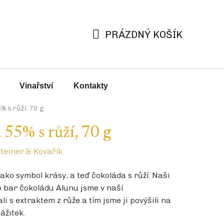
PRÁZDNÝ KOŠÍK
NÁKUPNÍ
KOŠÍK
Vinařství
Kontakty
% s růží, 70 g
 55% s růží, 70 g
teiner & Kovařík
jako symbol krásy, a teď čokoláda s růží. Naši
 bar čokoládu Alunu jsme v naší
i s extraktem z růže a tím jsme ji povýšili na
ážitek.