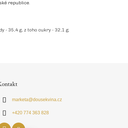
ské republice.
 - 35,4 g, z toho cukry - 32,1 g;
Kontakt
marketa
@
dousekvina.cz
+420 774 363 828