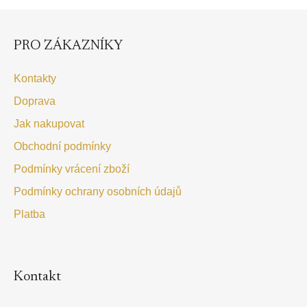
Z
á
p
PRO ZÁKAZNÍKY
a
t
Kontakty
í
Doprava
Jak nakupovat
Obchodní podmínky
Podmínky vrácení zboží
Podmínky ochrany osobních údajů
Platba
Kontakt