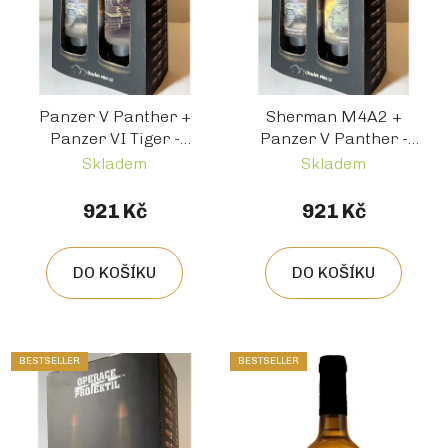
Panzer V Panther +
Sherman M4A2 +
Panzer VI Tiger -
Panzer V Panther -
Dárkový box 2 vína:
dárkový box 2 vína:
Skladem
Skladem
Neronet Blauburger
Sauvignon 2024 +
2022+ Neuburské
Neronet Blauburger
921 Kč
921 Kč
2024 Oceněné víno
Oceněné víno AVC
AVC Viena
Viena
DO KOŠÍKU
DO KOŠÍKU
BESTSELLER
BESTSELLER