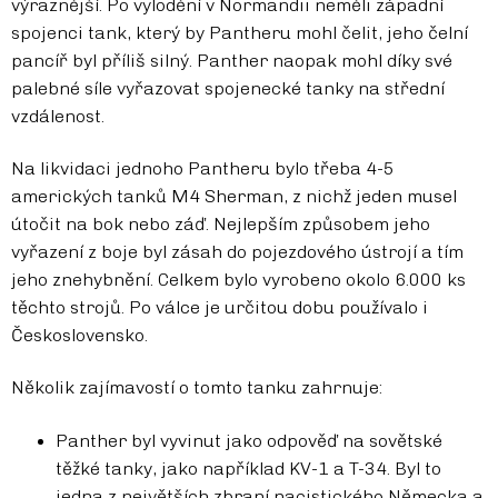
výraznější. Po vylodění v Normandii neměli západní
spojenci tank, který by Pantheru mohl čelit, jeho čelní
pancíř byl příliš silný. Panther naopak mohl díky své
palebné síle vyřazovat spojenecké tanky na střední
vzdálenost.
Na likvidaci jednoho Pantheru bylo třeba 4-5
amerických tanků M4 Sherman, z nichž jeden musel
útočit na bok nebo záď. Nejlepším způsobem jeho
vyřazení z boje byl zásah do pojezdového ústrojí a tím
jeho znehybnění. Celkem bylo vyrobeno okolo 6.000 ks
těchto strojů. Po válce je určitou dobu používalo i
Československo.
Několik zajímavostí o tomto tanku zahrnuje:
Panther byl vyvinut jako odpověď na sovětské
těžké tanky, jako například KV-1 a T-34. Byl to
jedna z největších zbraní nacistického Německa a