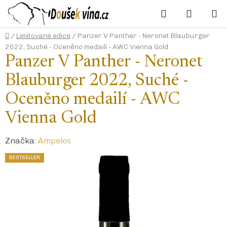
Přejít
Hledat
NÁKUP
na
KOŠÍK
obsah
Domů
/
Limitované edice
/
Panzer V Panther - Neronet Blauburger
2022, Suché - Oceněno medailí - AWC Vienna Gold
Panzer V Panther - Neronet
Blauburger 2022, Suché -
Oceněno medailí - AWC
Vienna Gold
Značka:
Ampelos
BESTSELLER