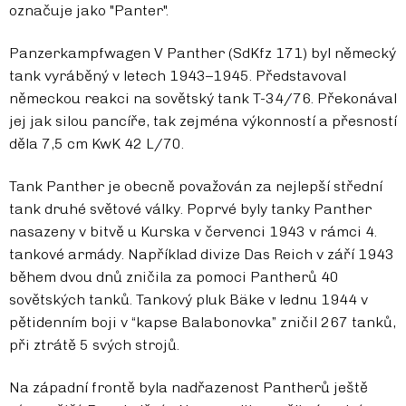
označuje jako "Panter".
Panzerkampfwagen V Panther (SdKfz 171) byl německý
tank vyráběný v letech 1943–1945. Představoval
německou reakci na sovětský tank T-34/76. Překonával
jej jak silou pancíře, tak zejména výkonností a přesností
děla 7,5 cm KwK 42 L/70.
Tank Panther je obecně považován za nejlepší střední
tank druhé světové války. Poprvé byly tanky Panther
nasazeny v bitvě u Kurska v červenci 1943 v rámci 4.
tankové armády. Například divize Das Reich v září 1943
během dvou dnů zničila za pomoci Pantherů 40
sovětských tanků. Tankový pluk Bäke v lednu 1944 v
pětidenním boji v “kapse Balabonovka” zničil 267 tanků,
při ztrátě 5 svých strojů.
Na západní frontě byla nadřazenost Pantherů ještě