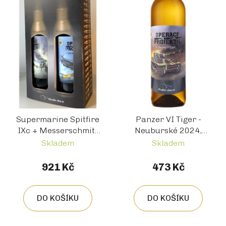
Supermarine Spitfire
Panzer VI Tiger -
IXc + Messerschmitt
Neuburské 2024,
Bf 109G-14 - dárkový
Pozdní sběr,
Skladem
Skladem
box 2 vína: Sylvánské
Polosuché
zelené 2024 +
921 Kč
473 Kč
Veltlínské zelené 2023
DO KOŠÍKU
DO KOŠÍKU