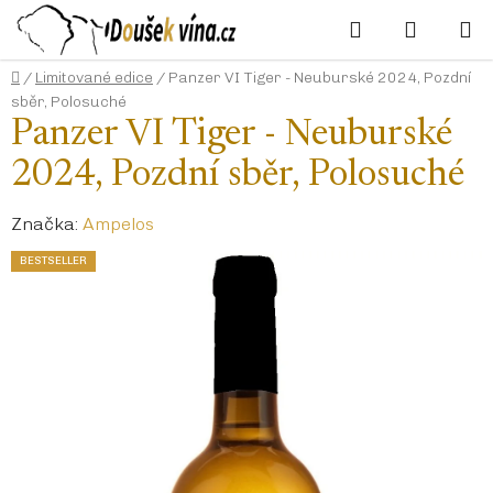
Přejít
Hledat
NÁKUP
na
KOŠÍK
obsah
Domů
/
Limitované edice
/
Panzer VI Tiger - Neuburské 2024, Pozdní
sběr, Polosuché
Panzer VI Tiger - Neuburské
2024, Pozdní sběr, Polosuché
Značka:
Ampelos
BESTSELLER