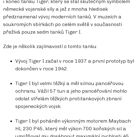
i konec tanku Tiger, který se stal skutečným symbolem
německé vojenské síly a jež z mnoha hledisek
předznamenal vývoj moderních tanků. V muzeích a
soukromých sbírkách po celém světě v současnosti
přežívá pouze sedm tanků Tiger I.
Zde je několik zajímavostí o tomto tanku:
Vývoj Tiger I začal v roce 1937 a první prototyp byl
dokončen v roce 1942.
Tiger I byl velmi těžký a měl silnou pancéřovou
ochranu. Vážil 57 tun a jeho pancéřování mohlo
odolat střelám těžkých protitankových zbraní
spojeneckých vojsk.
Tiger I byl poháněn výkonným motorem Maybach
HL 230 P45, který měl výkon 700 koňských sil a
umožňoval mu dosáhnout maximální rychlosti 45