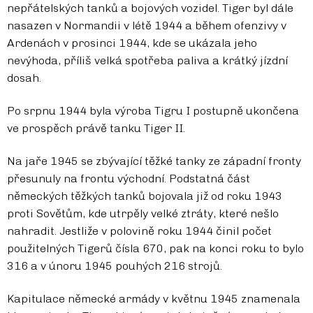
nepřátelských tanků a bojových vozidel. Tiger byl dále
nasazen v Normandii v létě 1944 a během ofenzivy v
Ardenách v prosinci 1944, kde se ukázala jeho
nevýhoda, příliš velká spotřeba paliva a krátký jízdní
dosah.
Po srpnu 1944 byla výroba Tigru I postupně ukončena
ve prospěch právě tanku Tiger II.
Na jaře 1945 se zbývající těžké tanky ze západní fronty
přesunuly na frontu východní. Podstatná část
německých těžkých tanků bojovala již od roku 1943
proti Sovětům, kde utrpěly velké ztráty, které nešlo
nahradit. Jestliže v polovině roku 1944 činil počet
použitelných Tigerů čísla 670, pak na konci roku to bylo
316 a v únoru 1945 pouhých 216 strojů.
Kapitulace německé armády v květnu 1945 znamenala