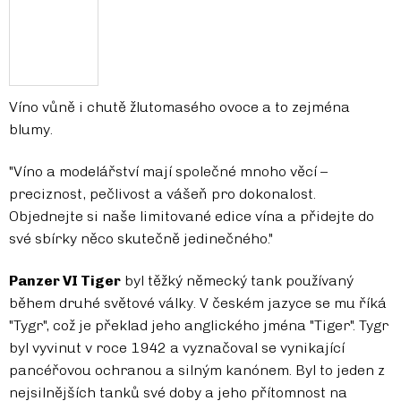
Víno vůně i chutě žlutomasého ovoce a to zejména
blumy.
"Víno a modelářství mají společné mnoho věcí –
preciznost, pečlivost a vášeň pro dokonalost.
Objednejte si naše limitované edice vína a přidejte do
své sbírky něco skutečně jedinečného."
Panzer VI Tiger
byl těžký německý tank používaný
během druhé světové války. V českém jazyce se mu říká
"Tygr", což je překlad jeho anglického jména "Tiger". Tygr
byl vyvinut v roce 1942 a vyznačoval se vynikající
pancéřovou ochranou a silným kanónem. Byl to jeden z
nejsilnějších tanků své doby a jeho přítomnost na