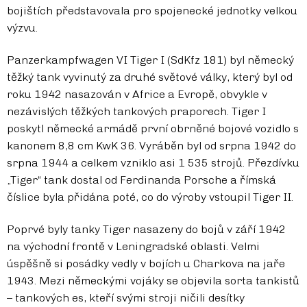
bojištích představovala pro spojenecké jednotky velkou
výzvu.
Panzerkampfwagen VI Tiger I (SdKfz 181) byl německý
těžký tank vyvinutý za druhé světové války, který byl od
roku 1942 nasazován v Africe a Evropě, obvykle v
nezávislých těžkých tankových praporech. Tiger I
poskytl německé armádě první obrněné bojové vozidlo s
kanonem 8,8 cm KwK 36. Vyráběn byl od srpna 1942 do
srpna 1944 a celkem vzniklo asi 1 535 strojů. Přezdívku
„Tiger“ tank dostal od Ferdinanda Porsche a římská
číslice byla přidána poté, co do výroby vstoupil Tiger II.
Poprvé byly tanky Tiger nasazeny do bojů v září 1942
na východní frontě v Leningradské oblasti. Velmi
úspěšně si posádky vedly v bojích u Charkova na jaře
1943. Mezi německými vojáky se objevila sorta tankistů
– tankových es, kteří svými stroji ničili desítky