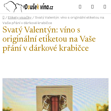
Přejít
Hledat
NÁKUP
na
KOŠÍK
obsah
Domů
/
Etikety visačky
/
Svatý Valentýn: víno s originální etiketou na
Vaše přání v dárkové krabičce
Svatý Valentýn: víno s
originální etiketou na Vaše
přání v dárkové krabičce