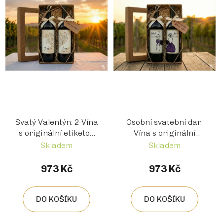
Svatý Valentýn: 2 Vína
Osobní svatební dar:
s originální etiketou
Vína s originální
na Vaše přání v
etiketou, jmény a
Skladem
Skladem
dárkové kazetě
datem svatby
973 Kč
973 Kč
DO KOŠÍKU
DO KOŠÍKU