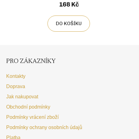
168 Kč
DO KOŠÍKU
Z
á
p
PRO ZÁKAZNÍKY
a
t
Kontakty
í
Doprava
Jak nakupovat
Obchodní podmínky
Podmínky vrácení zboží
Podmínky ochrany osobních údajů
Platba