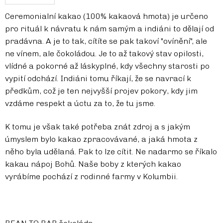
Ceremonialní kakao (100% kakaová hmota) je určeno
pro rituál k návratu k nám samým a indiáni to dělají od
pradávna. A je to tak, cítíte se pak takoví "ovínění", ale
ne vínem, ale čokoládou. Je to až takový stav opilosti,
vlídné a pokorné až láskyplné, kdy všechny starosti po
vypití odchází. Indiáni tomu říkají, že se navrací k
předkům, což je ten nejvyšší projev pokory, kdy jim
vzdáme respekt a úctu za to, že tu jsme.
K tomu je však také potřeba znát zdroj a s jakým
úmyslem bylo kakao zpracovávané, a jaká hmota z
něho byla udělaná. Pak to lze cítit. Ne nadarmo se říkalo
kakau nápoj Bohů. Naše boby z kterých kakao
vyrábíme pochází z rodinné farmy v Kolumbii.