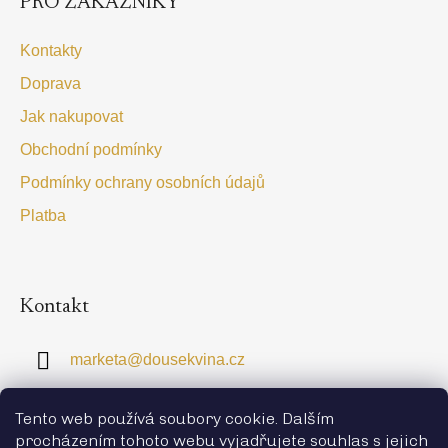
PRO ZÁKAZNÍKY
a
t
Kontakty
í
Doprava
Jak nakupovat
Obchodní podmínky
Podmínky ochrany osobních údajů
Platba
Kontakt
marketa
@
dousekvina.cz
+420 774 363 828
Tento web používá soubory cookie. Dalším
procházením tohoto webu vyjadřujete souhlas s jejich