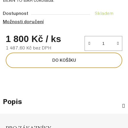
BEAN TO BAR čokoláda.
Dostupnost
Skladem
Možnosti doručení
1 800 Kč
/ ks
1 487,60 Kč bez DPH
Měrná cena:
DO KOŠÍKU
Popis
Z
á
p