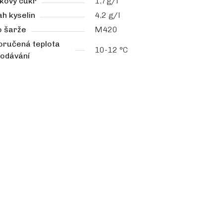
kový cukr
1,7g/l
h kyselin
4,2 g/l
o šarže
M420
oručená teplota
10-12 °C
podávání