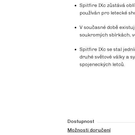
Spitfire IXc zůstává obl
používán pro letecké sh
V současné době existuj
soukromých sbírkách, vč
Spitfire IXc se stal jed
druhé světové války a s
spojeneckých letců.
Dostupnost
Možnosti doručení