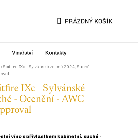
PRÁZDNÝ KOŠÍK
NÁKUPNÍ
KOŠÍK
Vinařství
Kontakty
Spitfire IXc - Sylvánské zelené 2024, Suché -
roval
fire IXc - Sylvánské
ché - Ocenění - AWC
Approval
stní víno s přívlastkem kabinetní, suché -