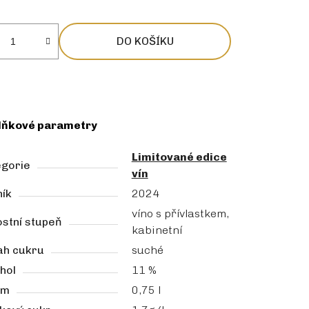
DO KOŠÍKU
lňkové parametry
Limitované edice
egorie
vín
ík
2024
víno s přívlastkem,
stní stupeň
kabinetní
ah cukru
suché
hol
11 %
em
0,75 l