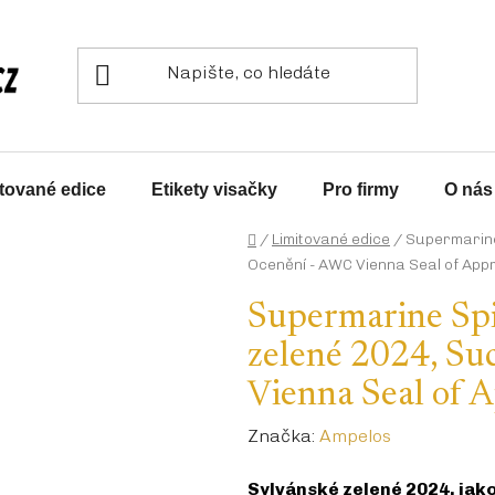
tované edice
Etikety visačky
Pro firmy
O nás
Domů
/
Limitované edice
/
Supermarine 
Ocenění - AWC Vienna Seal of App
Supermarine Spit
zelené 2024, Su
Vienna Seal of 
Značka:
Ampelos
Sylvánské zelené 2024, jako