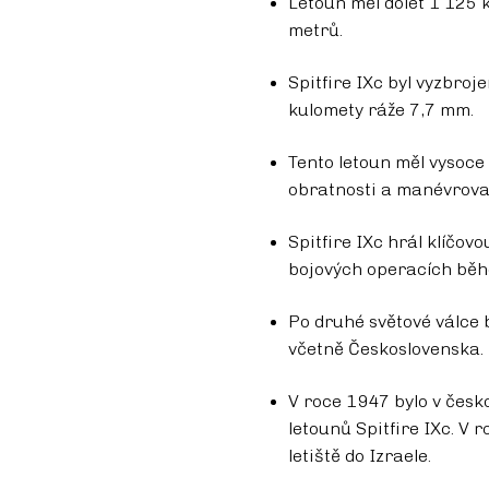
Letoun měl dolet 1 125 
metrů.
Spitfire IXc byl vyzbro
kulomety ráže 7,7 mm.
Tento letoun měl vysoce
obratnosti a manévrovat
Spitfire IXc hrál klíčovo
bojových operacích běh
Po druhé světové válce 
včetně Československa.
V roce 1947 bylo v čes
letounů Spitfire IXc. V 
letiště do Izraele.