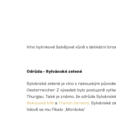
Víno bylinkové šalvějové vůně s delikátní bro
Odrůda – Sylvánské zelené
Sylvánské zelené je víno s rakouským původe
Oesterreicher. Z výsadeb bylo postupně vyt
Thurgau. Také je známo, že odrůda Sylvánské
Rakouské bílé
a
Tramín červený
. Sylvánské z
lidově se mu říkalo „Morávka“.