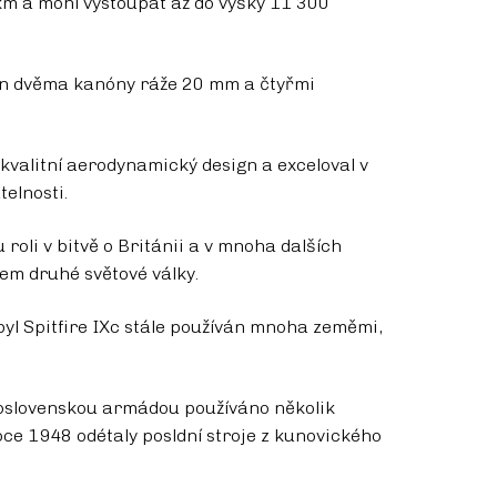
km a mohl vystoupat až do výšky 11 300
jen dvěma kanóny ráže 20 mm a čtyřmi
 kvalitní aerodynamický design a exceloval v
elnosti.
u roli v bitvě o Británii a v mnoha dalších
em druhé světové války.
byl Spitfire IXc stále používán mnoha zeměmi,
koslovenskou armádou používáno několik
roce 1948 odétaly posldní stroje z kunovického