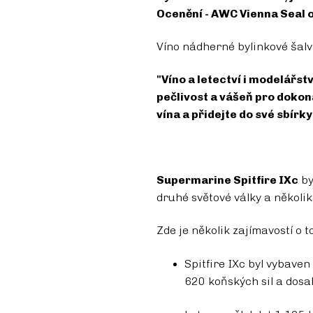
Ocenění - AWC Vienna Seal o
Víno nádherné bylinkové šalvě
"Víno a letectví i modelářst
pečlivost a vášeň pro dokon
vína a přidejte do své sbírk
Supermarine Spitfire IXc
by
druhé světové války a několik
Zde je několik zajímavostí o t
Spitfire IXc byl vybave
620 koňských sil a dosa