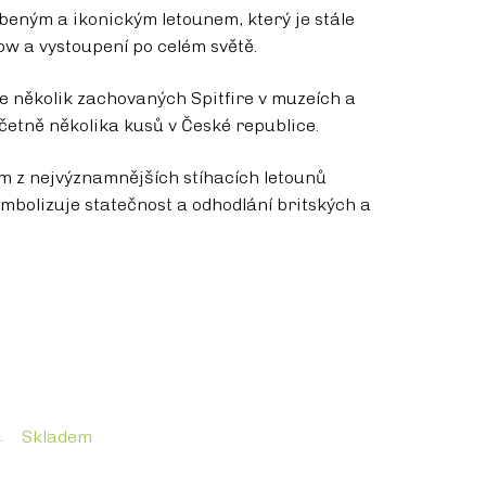
íbeným a ikonickým letounem, který je stále
ow a vystoupení po celém světě.
e několik zachovaných Spitfire v muzeích a
etně několika kusů v České republice.
ním z nejvýznamnějších stíhacích letounů
ymbolizuje statečnost a odhodlání britských a
Skladem