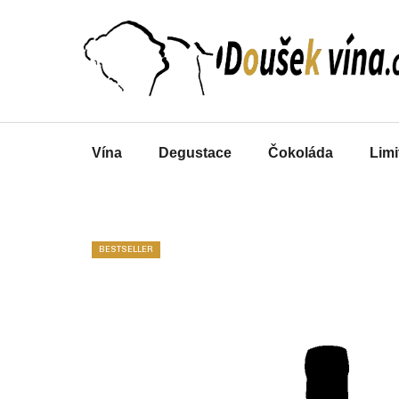
Přejít
na
obsah
Vína
Degustace
Čokoláda
Limi
BESTSELLER