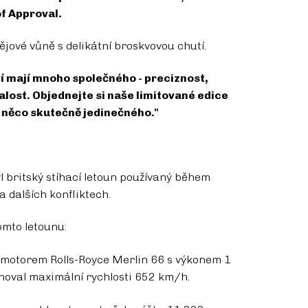
f Approval.
jové vůně s delikátní broskvovou chutí.
ví mají mnoho společného - preciznost,
alost. Objednejte si naše limitované edice
y něco skutečně jedinečného."
l britský stíhací letoun používaný během
a dalších konfliktech.
omto letounu:
n motorem Rolls-Royce Merlin 66 s výkonem 1
hoval maximální rychlosti 652 km/h.