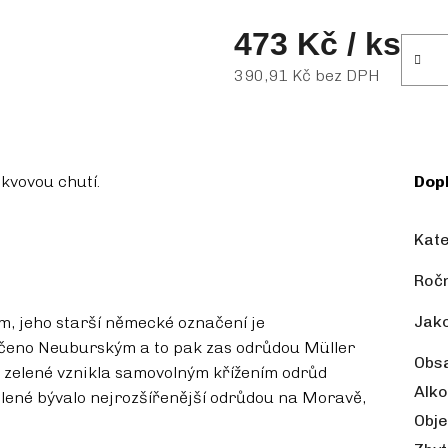
473 Kč
/ ks
390,91 Kč bez DPH
Měrná cena:
skvovou chutí.
Dop
Kat
Ročn
Jako
m, jeho starší německé označení je
lačeno Neuburským a to pak zas odrůdou Müller
Obs
 zelené vznikla samovolným křížením odrůd
Alko
elené bývalo nejrozšířenější odrůdou na Moravě,
Obj