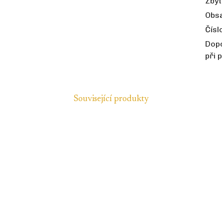
Zbyt
Obsa
Čísl
Dop
při 
Související produkty