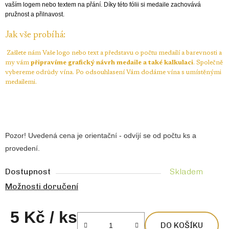
vaším logem nebo textem na přání. Díky této fólii si medaile zachovává
pružnost a přilnavost.
Jak vše probíhá:
Zašlete nám Vaše logo nebo text a představu o počtu medailí a barevnosti a
my vám
připravíme grafický návrh medaile a také kalkulaci
. Společně
vybereme odrůdy vína.
Po odsouhlasení Vám dodáme vína s umístěnými
medailemi.
Pozor! Uvedená cena je orientační - odvíjí se od počtu ks a
provedení.
Dostupnost
Skladem
Možnosti doručení
5 Kč
/ ks
DO KOŠÍKU