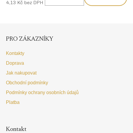
4,13 Kč bez DPH
Měrná cena:
Z
á
p
PRO ZÁKAZNÍKY
a
t
Kontakty
í
Doprava
Jak nakupovat
Obchodní podmínky
Podmínky ochrany osobních údajů
Platba
Kontakt