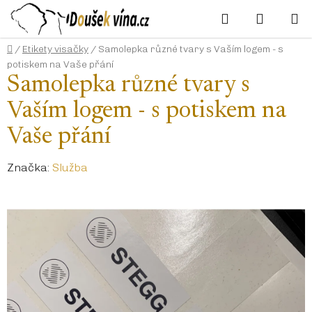
Přejít
Hledat
NÁKUP
na
KOŠÍK
obsah
Domů
/
Etikety visačky
/
Samolepka různé tvary s Vaším logem - s
potiskem na Vaše přání
Samolepka různé tvary s
Vaším logem - s potiskem na
Vaše přání
Značka:
Služba